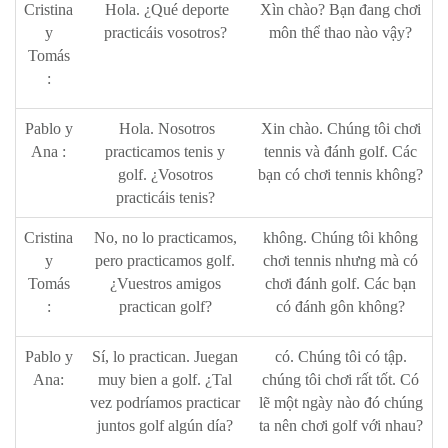
Cristina
Hola. ¿Qué deporte
Xìn chào? Bạn đang chơi
y
practicáis vosotros?
môn thể thao nào vậy?
Tomás
:
Pablo y
Hola. Nosotros
Xin chào. Chúng tôi chơi
Ana :
practicamos tenis y
tennis và đánh golf. Các
golf. ¿Vosotros
bạn có chơi tennis không?
practicáis tenis?
Cristina
No, no lo practicamos,
không. Chúng tôi không
y
pero practicamos golf.
chơi tennis nhưng mà có
Tomás
¿Vuestros amigos
chơi đánh golf. Các bạn
:
practican golf?
có đánh gôn không?
Pablo y
Sí, lo practican. Juegan
có. Chúng tôi có tập.
Ana:
muy bien a golf. ¿Tal
chúng tôi chơi rất tốt. Có
vez podríamos practicar
lẽ một ngày nào đó chúng
juntos golf algún día?
ta nên chơi golf với nhau?