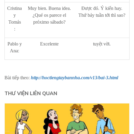
Cristina
Muy bien. Buena idea.
Được đó. Ý kiến hay.
y
¿Qué os parece el
Thứ bảy tuần tới thì sao?
Tomás
próximo sábado?
:
Pablo y
Excelente
tuyệt vời.
Ana:
Bài tiếp theo:
http://hoctiengtaybannha.com/v13/bai-3.html
THƯ VIỆN LIÊN QUAN