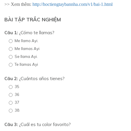
>> Xem thêm:
http://hoctiengtaybannha.com/v1/bai-1.html
BÀI TẬP TRẮC NGHIỆM
Câu 1:
¿Cómo te llamas?
Me llamo Ayi.
Me llamas Ayi
Se llama Ayi.
Te llamas Ayi
Câu 2:
¿Cuántos años tienes?
35
36
37
38
Câu 3:
¿Cuál es tu color favorito?