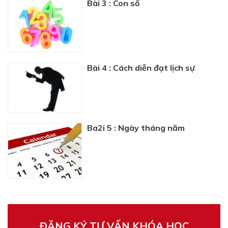
Bài 3 : Con số
Bài 4 : Cách diễn đạt lịch sự
Ba2i 5 : Ngày tháng năm
ĐĂNG KÝ TƯ VẤN KHÓA HỌC