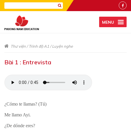
MENU
Thư viện
/
Trình độ A1
/
Luyện nghe
Bài 1 : Entrevista
¿Cómo te llamas? (Tú)
Me llamo Ayi.
¿De dónde eres?