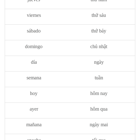
viernes
thứ sáu
sábado
thứ bảy
domingo
chủ nhật
día
ngày
semana
tuần
hoy
hôm nay
ayer
hôm qua
mañana
ngày mai