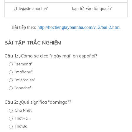
¿Llegaste anoche?
bạn tới vào tối qua à?
Bài tiếp theo:
http://hoctiengtaybannha.com/v12/bai-2.html
BÀI TẬP TRẮC NGHIỆM
Câu 1:
¿Cómo se dice "ngày mai" en español?
"semana"
"mañana"
"miércoles''
"anoche"
Câu 2:
¿Qué significa "domingo"?
Chủ Nhật.
Thứ Hai.
Thứ Ba.