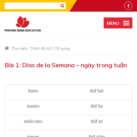
MENU
Thư viện
/
Trình độ A2
/
Từ vựng
Bài 1: Días de la Semana – ngày trong tuần
lunes
thứ hai
martes
thứ ba
miércoles
thứ tư
jueves
thứ năm