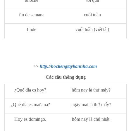
anoche
tối qua
fin de semana
cuối tuần
finde
cuối tuần (viết tắt)
>>
http://hoctiengtaybannha.com​
Các câu thông dụng
¿Qué día es hoy?
hôm nay là thứ mấy?
¿Qué día es mañana?
ngày mai là thứ mấy?
Hoy es domingo.
hôm nay là chủ nhật.