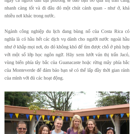
ngay cả người dân địa phương sẽ bảo bạn bỏ qua thị trấn càng
nhanh càng tốt và đi đâu đó một chút cảnh quan - như ở, khá
nhiều nơi khác trong nước.
Ngành công nghiệp du lịch đang bùng nổ của Costa Rica có
nghĩa là có hầu hết các dịch vụ dành cho người nước ngoài hầu
như ở khắp mọi nơi, do đó không khó để tìm được chỗ ở phù hợp
với một số lớp học ngôn ngữ. Hãy xem lướt ván thị trấn Jacó,
vùng biển phía tây bắc của Guanacaste hoặc rừng mây phía bắc
của Monteverde để đảm bảo bạn sẽ có thể lấp đầy thời gian rảnh
của mình với đủ các hoạt động.