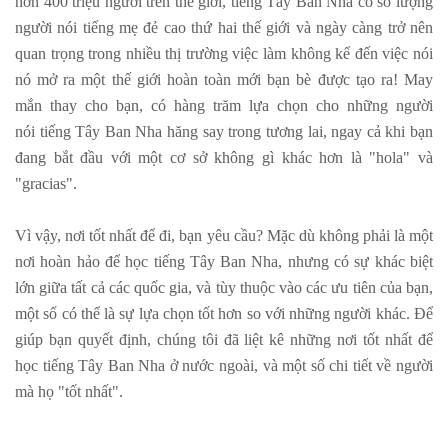
hơn 400 triệu người trên thế giới, tiếng Tây Ban Nha có số lượng
người nói tiếng mẹ đẻ cao thứ hai thế giới và ngày càng trở nên
quan trọng trong nhiều thị trường việc làm không kể đến việc nói
nó mở ra một thế giới hoàn toàn mới bạn bè được tạo ra! May
mắn thay cho bạn, có hàng trăm lựa chọn cho những người
nói tiếng Tây Ban Nha hăng say trong tương lai, ngay cả khi bạn
đang bắt đầu với một cơ sở không gì khác hơn là "hola" và
"gracias".
Vì vậy, nơi tốt nhất để đi, bạn yêu cầu? Mặc dù không phải là một
nơi hoàn hảo để học tiếng Tây Ban Nha, nhưng có sự khác biệt
lớn giữa tất cả các quốc gia, và tùy thuộc vào các ưu tiên của bạn,
một số có thể là sự lựa chọn tốt hơn so với những người khác. Để
giúp bạn quyết định, chúng tôi đã liệt kê những nơi tốt nhất để
học tiếng Tây Ban Nha ở nước ngoài, và một số chi tiết về người
mà họ "tốt nhất".