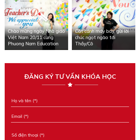
Chào mừng ngày Nhà giáo
Cất cánh máy bay, gửi lời
Việt Nam 20/11 cùng
chúc ngọt ngào tới
Phuong Nam Education
Thầy/Cô
ĐĂNG KÝ TƯ VẤN KHÓA HỌC