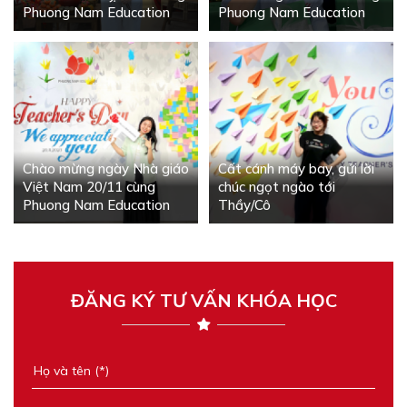
Phuong Nam Education
Phuong Nam Education
Chào mừng ngày Nhà giáo
Cất cánh máy bay, gửi lời
Việt Nam 20/11 cùng
chúc ngọt ngào tới
Phuong Nam Education
Thầy/Cô
ĐĂNG KÝ TƯ VẤN KHÓA HỌC