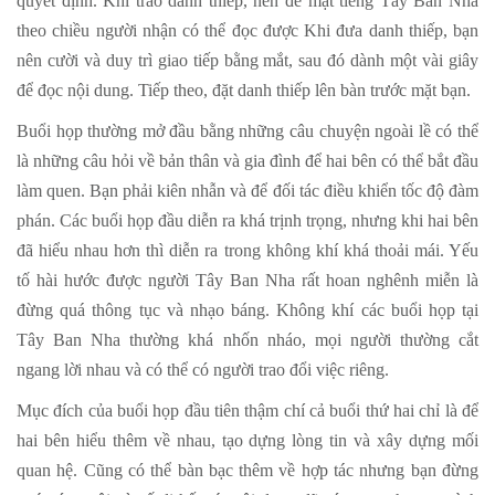
quyết định. Khi trao danh thiếp, nên để mặt tiếng Tây Ban Nha
theo chiều người nhận có thể đọc được Khi đưa danh thiếp, bạn
nên cười và duy trì giao tiếp bằng mắt, sau đó dành một vài giây
để đọc nội dung. Tiếp theo, đặt danh thiếp lên bàn trước mặt bạn.
Buổi họp thường mở đầu bằng những câu chuyện ngoài lề có thể
là những câu hỏi về bản thân và gia đình để hai bên có thể bắt đầu
làm quen. Bạn phải kiên nhẫn và để đối tác điều khiển tốc độ đàm
phán. Các buổi họp đầu diễn ra khá trịnh trọng, nhưng khi hai bên
đã hiểu nhau hơn thì diễn ra trong không khí khá thoải mái. Yếu
tố hài hước được người Tây Ban Nha rất hoan nghênh miễn là
đừng quá thông tục và nhạo báng. Không khí các buổi họp tại
Tây Ban Nha thường khá nhốn nháo, mọi người thường cắt
ngang lời nhau và có thể có người trao đổi việc riêng.
Mục đích của buổi họp đầu tiên thậm chí cả buổi thứ hai chỉ là để
hai bên hiểu thêm về nhau, tạo dựng lòng tin và xây dựng mối
quan hệ. Cũng có thể bàn bạc thêm về hợp tác nhưng bạn đừng