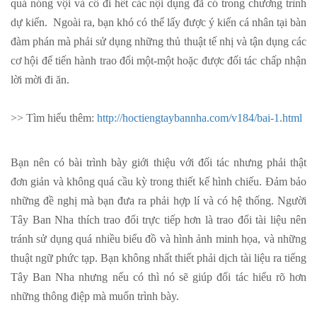
quá nóng vội và cố đi hết các nội dụng đã có trong chương trình
dự kiến. Ngoài ra, bạn khó có thể lấy được ý kiến cá nhân tại bàn
đàm phán mà phải sử dụng những thủ thuật tế nhị và tận dụng các
cơ hội để tiến hành trao đổi một-một hoặc được đối tác chấp nhận
lời mời đi ăn.
>> Tìm hiểu thêm:
http://hoctiengtaybannha.com/v184/bai-1.html
Bạn nên có bài trình bày giới thiệu với đối tác nhưng phải thật
đơn giản và không quá cầu kỳ trong thiết kế hình chiếu. Đảm bảo
những đề nghị mà bạn đưa ra phải hợp lí và có hệ thống. Người
Tây Ban Nha thích trao đổi trực tiếp hơn là trao đổi tài liệu nên
tránh sử dụng quá nhiều biểu đồ và hình ảnh minh họa, và những
thuật ngữ phức tạp. Bạn không nhất thiết phải dịch tài liệu ra tiếng
Tây Ban Nha nhưng nếu có thì nó sẽ giúp đối tác hiểu rõ hơn
những thông điệp mà muốn trình bày.