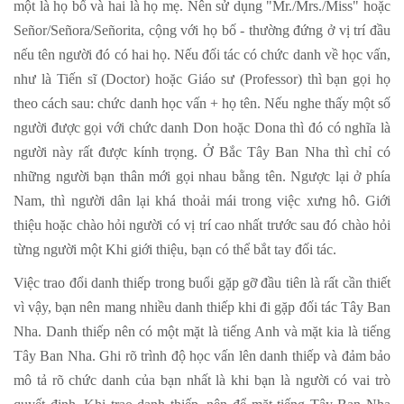
một là họ bố và hai là họ mẹ. Nên sử dụng "Mr./Mrs./Miss" hoặc
Señor/Señora/Señorita, cộng với họ bố - thường đứng ở vị trí đầu
nếu tên người đó có hai họ. Nếu đối tác có chức danh về học vấn,
như là Tiến sĩ (Doctor) hoặc Giáo sư (Professor) thì bạn gọi họ
theo cách sau: chức danh học vấn + họ tên. Nếu nghe thấy một số
người được gọi với chức danh Don hoặc Dona thì đó có nghĩa là
người này rất được kính trọng. Ở Bắc Tây Ban Nha thì chỉ có
những người bạn thân mới gọi nhau bằng tên. Ngược lại ở phía
Nam, thì người dân lại khá thoải mái trong việc xưng hô. Giới
thiệu hoặc chào hỏi người có vị trí cao nhất trước sau đó chào hỏi
từng người một Khi giới thiệu, bạn có thể bắt tay đối tác.
Việc trao đổi danh thiếp trong buổi gặp gỡ đầu tiên là rất cần thiết
vì vậy, bạn nên mang nhiều danh thiếp khi đi gặp đối tác Tây Ban
Nha. Danh thiếp nên có một mặt là tiếng Anh và mặt kia là tiếng
Tây Ban Nha. Ghi rõ trình độ học vấn lên danh thiếp và đảm bảo
mô tả rõ chức danh của bạn nhất là khi bạn là người có vai trò