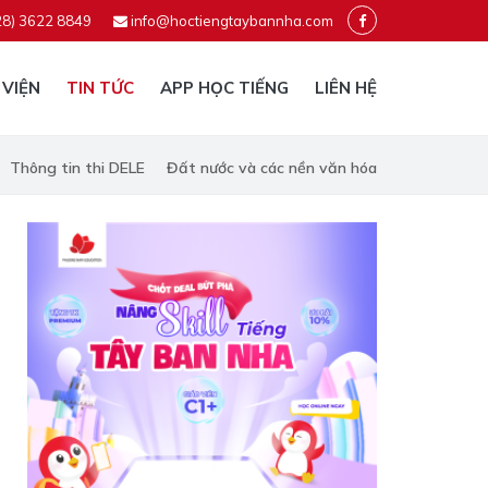
28) 3622 8849
info@hoctiengtaybannha.com
 VIỆN
TIN TỨC
APP HỌC TIẾNG
LIÊN HỆ
Thông tin thi DELE
Đất nước và các nền văn hóa