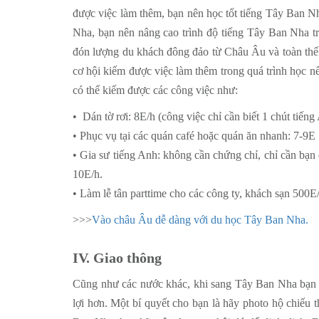
được việc làm thêm, bạn nên học tốt tiếng Tây Ban N
Nha, bạn nên nâng cao trình độ tiếng Tây Ban Nha t
đón lượng du khách đông đảo từ Châu Âu và toàn thế gi
cơ hội kiếm được việc làm thêm trong quá trình học n
có thể kiếm được các công việc như:
• Dán tờ rơi: 8E/h (công việc chỉ cần biết 1 chút tiến
• Phục vụ tại các quán café hoặc quán ăn nhanh: 7-9E
• Gia sư tiếng Anh: không cần chứng chỉ, chỉ cần bạn 
10E/h.
• Làm lễ tân parttime cho các công ty, khách sạn 500E
>>>
Vào châu Âu dễ dàng với du học Tây Ban Nha.
IV. Giao thông
Cũng như các nước khác, khi sang Tây Ban Nha bạn cầ
lợi hơn. Một bí quyết cho bạn là hãy photo hộ chiếu