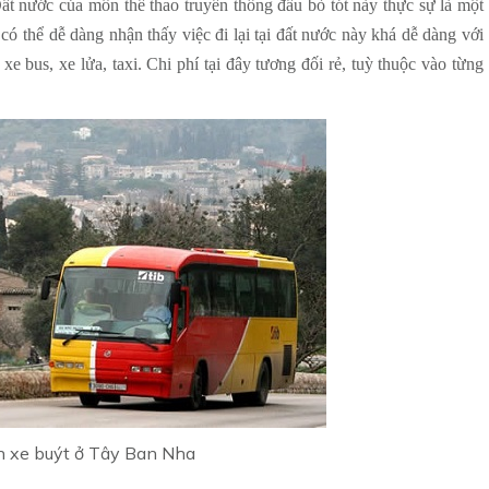
ất nước của môn thể thao truyền thống đấu bò tót này thực sự là một
ó thể dễ dàng nhận thấy việc đi lại tại đất nước này khá dễ dàng với
e bus, xe lửa, taxi. Chi phí tại đây tương đối rẻ, tuỳ thuộc vào từng
 xe buýt ở Tây Ban Nha