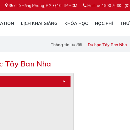
357 Lê Hồng Phong, P.2, Q.10, TP.HCM
Hotline: 1900 7060 - (0
ATION
LỊCH KHAI GIẢNG
KHÓA HỌC
HỌC PHÍ
THƯ
Thông tin ưu đãi
Du học Tây Ban Nha
ọc Tây Ban Nha