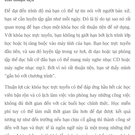
Để đạt đến trình độ mà bạn có thể tự tin nói với người bản xứ,
bạn sẽ cần luyện tập gần như mỗi ngày. Đó là lý do tại sao nó rất
quan trọng để bạn chọn một khóa học rất thuận tiện để sử dụng.
Với khóa học trực tuyến, bạn không bị giới hạn bởi lịch trình lớp
học hoặc bị ràng buộc vào máy tính của bạn. Bạn học trực tuyến
đầu tiên, và sau đó luyện tập trong xe hơi, đi dạo hoặc tại phòng
tập thể dục bất cứ đâu bạn có thể mang máy nghe nhạc CD hoặc
máy nghe nhạc mp3. Bởi vì nó rất thuận tiện, bạn sẽ thấy mình
"gắn bó với chương trình".
Thuận lợi các khóa học trực tuyến có thể đáp ứng hầu hết các học
viên bận rộn và có lịch làm việc văn phòng hay những công việc
không đủ thời gian đến với các buổi học chính thức. Học miễn
phí tuy có thể làm mất thời gian lâu hơn để đạt được kết quả
tương tự như đến trường nếu bạn chịu cố gắng thì thành công sẽ
đến với bạn và thực tế là ngôn ngữ này là một trong những thứ