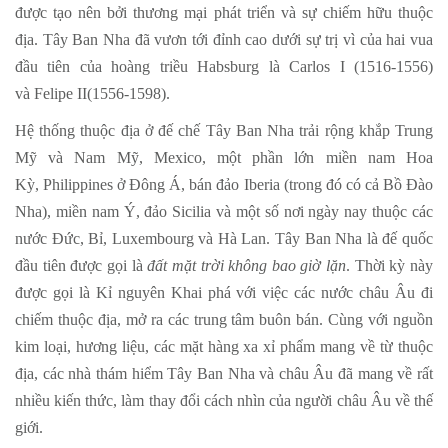
được tạo nên bởi thương mại phát triển và sự chiếm hữu thuộc
địa. Tây Ban Nha đã vươn tới đỉnh cao dưới sự trị vì của hai vua
đầu tiên của hoàng triều Habsburg là Carlos I (1516-1556)
và Felipe II(1556-1598).
Hệ thống thuộc địa ở đế chế Tây Ban Nha trải rộng khắp Trung
Mỹ và Nam Mỹ, Mexico, một phần lớn miền nam Hoa
Kỳ, Philippines ở Đông Á, bán đảo Iberia (trong đó có cả Bồ Đào
Nha), miền nam Ý, đảo Sicilia và một số nơi ngày nay thuộc các
nước Đức, Bỉ, Luxembourg và Hà Lan. Tây Ban Nha là đế quốc
đầu tiên được gọi là
đất mặt trời không bao giờ lặn
. Thời kỳ này
được gọi là Kỉ nguyên Khai phá với việc các nước châu Âu đi
chiếm thuộc địa, mở ra các trung tâm buôn bán. Cùng với nguồn
kim loại, hương liệu, các mặt hàng xa xỉ phẩm mang về từ thuộc
địa, các nhà thám hiểm Tây Ban Nha và châu Âu đã mang về rất
nhiều kiến thức, làm thay đổi cách nhìn của người châu Âu về thế
giới.