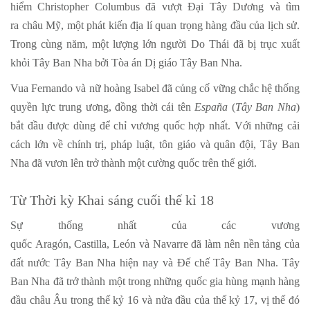
hiểm Christopher Columbus đã vượt Đại Tây Dương và tìm
ra châu Mỹ, một phát kiến địa lí quan trọng hàng đầu của lịch sử.
Trong cùng năm, một lượng lớn người Do Thái đã bị trục xuất
khỏi Tây Ban Nha bởi Tòa án Dị giáo Tây Ban Nha.
Vua Fernando và nữ hoàng Isabel đã củng cố vững chắc hệ thống
quyền lực trung ương, đồng thời cái tên
España
(
Tây Ban Nha
)
bắt đầu được dùng để chỉ vương quốc hợp nhất. Với những cải
cách lớn về chính trị, pháp luật, tôn giáo và quân đội, Tây Ban
Nha đã vươn lên trở thành một cường quốc trên thế giới.
Từ Thời kỳ Khai sáng cuối thế kỉ 18
Sự thống nhất của các vương
quốc Aragón, Castilla, León và Navarre đã làm nên nền tảng của
đất nước Tây Ban Nha hiện nay và Đế chế Tây Ban Nha. Tây
Ban Nha đã trở thành một trong những quốc gia hùng mạnh hàng
đầu châu Âu trong thế kỷ 16 và nửa đầu của thế kỷ 17, vị thế đó