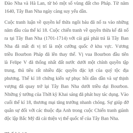
Đào Nha và Hà Lan, từ bỏ một số vùng đất cho Pháp. Từ năm
1640, Tây Ban Nha ngày càng suy yếu dần.
Cuộc tranh luận về quyền kế thừa ngôi báu đã nổ ra vào những
năm đầu của thế kỉ 18. Cuộc chiến tranh về quyền thừa kế đã nổ
ra tại Tây Ban Nha (1701-1714) với cái giá phải trả là Tây Ban
Nha đã mất đi vị trí là một cường quốc ở khu vực. Vương
triều Bourbon Pháp đã lên thay thế. Vị vua Bourbon đầu tiên
là Felipe V đã thống nhất đất nước dưới một chính quyền tập
trung, thủ tiêu rất nhiều đặc quyền đặc lợi của quý tộc địa
phương. Thế kỉ 18 chứng kiến sự phục hồi dần dần và sự thịnh
vượng đã quay trở lại Tây Ban Nha dưới triều đại Bourbon.
Những ý tưởng của Thời kỳ Khai sáng đã phát huy tác dụng. Vào
cuối thế kỉ 18, thương mại tăng trưởng nhanh chóng. Sự giúp đỡ
quân sự đối với các thuộc địa Anh trong cuộc Chiến tranh giành
độc lập Bắc Mỹ đã cải thiện vị thế quốc tế của Tây Ban Nha.