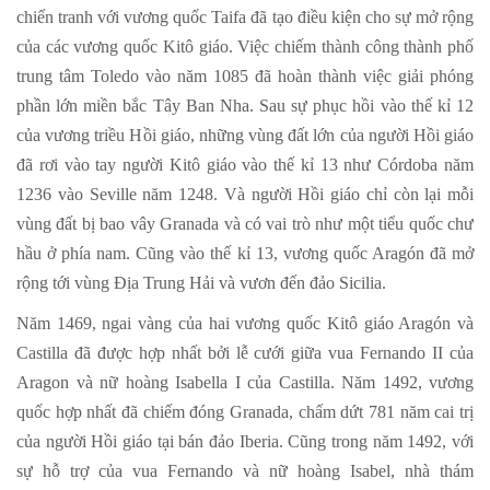
chiến tranh với vương quốc Taifa đã tạo điều kiện cho sự mở rộng
của các vương quốc Kitô giáo. Việc chiếm thành công thành phố
trung tâm Toledo vào năm 1085 đã hoàn thành việc giải phóng
phần lớn miền bắc Tây Ban Nha. Sau sự phục hồi vào thế kỉ 12
của vương triều Hồi giáo, những vùng đất lớn của người Hồi giáo
đã rơi vào tay người Kitô giáo vào thế kỉ 13 như Córdoba năm
1236 vào Seville năm 1248. Và người Hồi giáo chỉ còn lại mỗi
vùng đất bị bao vây Granada và có vai trò như một tiểu quốc chư
hầu ở phía nam. Cũng vào thế kỉ 13, vương quốc Aragón đã mở
rộng tới vùng Địa Trung Hải và vươn đến đảo Sicilia.
Năm 1469, ngai vàng của hai vương quốc Kitô giáo Aragón và
Castilla đã được hợp nhất bởi lễ cưới giữa vua Fernando II của
Aragon và nữ hoàng Isabella I của Castilla. Năm 1492, vương
quốc hợp nhất đã chiếm đóng Granada, chấm dứt 781 năm cai trị
của người Hồi giáo tại bán đảo Iberia. Cũng trong năm 1492, với
sự hỗ trợ của vua Fernando và nữ hoàng Isabel, nhà thám