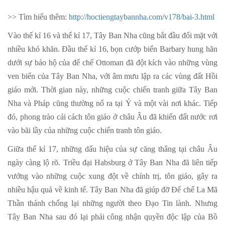
>> Tìm hiểu thêm:
http://hoctiengtaybannha.com/v178/bai-3.html
Vào thế kỉ 16 và thế kỉ 17, Tây Ban Nha cũng bắt đầu đối mặt với
nhiều khó khăn. Đầu thế kỉ 16, bọn cướp biển Barbary hung hãn
dưới sự bảo hộ của đế chế Ottoman đã đột kích vào những vùng
ven biển của Tây Ban Nha, với âm mưu lập ra các vùng đất Hồi
giáo mới. Thời gian này, những cuộc chiến tranh giữa Tây Ban
Nha và Pháp cũng thường nổ ra tại Ý và một vài nơi khác. Tiếp
đó, phong trào cải cách tôn giáo ở châu Âu đã khiến đất nước rơi
vào bãi lầy của những cuộc chiến tranh tôn giáo.
Giữa thế kỉ 17, những dấu hiệu của sự căng thẳng tại châu Âu
ngày càng lộ rõ. Triều đại Habsburg ở Tây Ban Nha đã liên tiếp
vướng vào những cuộc xung đột về chính trị, tôn giáo, gây ra
nhiều hậu quả về kinh tế. Tây Ban Nha đã giúp đỡ Đế chế La Mã
Thần thánh chống lại những người theo Đạo Tin lành. Nhưng
Tây Ban Nha sau đó lại phải công nhận quyền độc lập của Bồ