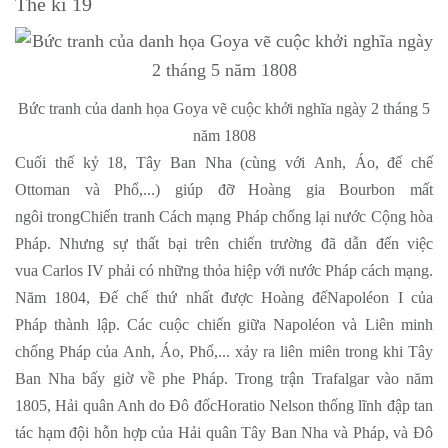
Thế kỉ 19
Bức tranh của danh họa Goya vẽ cuộc khởi nghĩa ngày 2 tháng 5
năm 1808
Cuối thế kỷ 18, Tây Ban Nha (cùng với Anh, Áo, đế chế
Ottoman và Phổ,...) giúp đỡ Hoàng gia Bourbon mất
ngôi trongChiến tranh Cách mạng Pháp chống lại nước Cộng hòa
Pháp. Nhưng sự thất bại trên chiến trường đã dẫn đến việc
vua Carlos IV phải có những thỏa hiệp với nước Pháp cách mạng.
Năm 1804, Đế chế thứ nhất được Hoàng đếNapoléon I của
Pháp thành lập. Các cuộc chiến giữa Napoléon và Liên minh
chống Pháp của Anh, Áo, Phổ,... xảy ra liên miên trong khi Tây
Ban Nha bấy giờ về phe Pháp. Trong trận Trafalgar vào năm
1805, Hải quân Anh do Đô đốcHoratio Nelson thống lĩnh đập tan
tác hạm đội hỗn hợp của Hải quân Tây Ban Nha và Pháp, và Đô