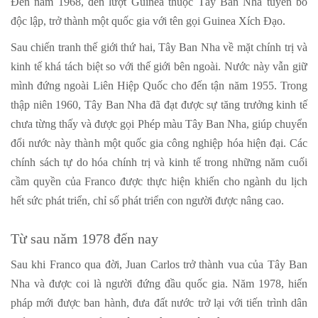
Đến năm 1968, đến lượt Guinea thuộc Tây Ban Nha tuyên bố
độc lập, trở thành một quốc gia với tên gọi Guinea Xích Đạo.
Sau chiến tranh thế giới thứ hai, Tây Ban Nha về mặt chính trị và
kinh tế khá tách biệt so với thế giới bên ngoài. Nước này vẫn giữ
mình đứng ngoài Liên Hiệp Quốc cho đến tận năm 1955. Trong
thập niên 1960, Tây Ban Nha đã đạt được sự tăng trưởng kinh tế
chưa từng thấy và được gọi Phép màu Tây Ban Nha, giúp chuyển
đổi nước này thành một quốc gia công nghiệp hóa hiện đại. Các
chính sách tự do hóa chính trị và kinh tế trong những năm cuối
cầm quyền của Franco được thực hiện khiến cho ngành du lịch
hết sức phát triển, chỉ số phát triển con người được nâng cao.
Từ sau năm 1978 đến nay
Sau khi Franco qua đời, Juan Carlos trở thành vua của Tây Ban
Nha và được coi là người đứng đầu quốc gia. Năm 1978, hiến
pháp mới được ban hành, đưa đất nước trở lại với tiến trình dân