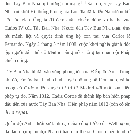
[6]
đốc Tây Ban Nha bị thương chí mạng.
Sau đó, việc Tây Ban
Nha rút khỏi Hệ thống Phong tỏa Lục địa đã khiến Napoléon hết
sức tức giận. Ông ta đã đem quân chiếm đóng và hạ bệ vua
Carlos IV của Tây Ban Nha. Người dân Tây Ban Nha phản ứng
rất mãnh liệt và quyết định ủng hộ con trai vua Carlos là
Fernando. Ngày 2 tháng 5 năm 1808, cuộc khởi nghĩa giành độc
lập người dân thủ đô Madrid bùng nổ, chống lại quân đội Pháp
chiếm đóng.
Tây Ban Nha bị đặt vào vòng phong tỏa của Đế quốc Anh. Trong
khi đó, các ủy ban hành chính tuyên bố ủng hộ Fernando, và họ
mong có được nhiều quyền tự trị từ Madrid với một bản hiến
pháp tự do. Năm 1812, Cádiz Cortes đã thành lập bản hiến pháp
đầu tiên của nước Tây Ban Nha, Hiến pháp năm 1812 (còn có tên
là
La Pepa
).
Quân đội Anh, dưới sự lãnh đạo của công tước của Wellington,
đã đánh bại quân đội Pháp ở bán đảo Iberia. Cuộc chiến tranh ở