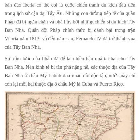
bán đảo Iberia có thể coi là cuộc chiến tranh du kích đầu tiên
trong lịch sử cận đại Tây Âu. Những con đường tiếp tế của quân
Pháp đã bị ngăn chặn và phá hủy bởi những chiến sĩ du kích Tây
Ban Nha. Quân đội Pháp chính thức bị đánh bại trong trận
Vitoria năm 1813, và đến năm sau, Fernando IV đã trở thành vua
của Tây Ban Nha.
Sự xâm lược của Pháp đã để lại nhiều hậu quả tai hại cho Tây
Ban Nha. Nền kinh tế bị tàn phá nặng nề, các thuộc địa của Tây
Ban Nha ở châu Mỹ Latinh đua nhau đòi độc lập, nước này chỉ
còn lại mỗi hai thuộc địa ở châu Mỹ là Cuba và Puerto Rico.