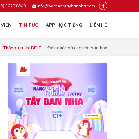
28) 3622 8849
info@hoctiengtaybannha.com
 VIỆN
TIN TỨC
APP HỌC TIẾNG
LIÊN HỆ
Thông tin thi DELE
Đất nước và các nền văn hóa