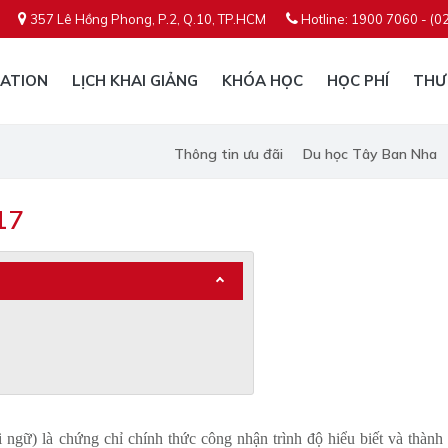
357 Lê Hồng Phong, P.2, Q.10, TP.HCM
Hotline: 1900 7060 - (0
ATION
LỊCH KHAI GIẢNG
KHÓA HỌC
HỌC PHÍ
THƯ
Thông tin ưu đãi
Du học Tây Ban Nha
17
gữ) là chứng chỉ chính thức công nhận trình độ hiểu biết và thành