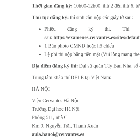
Thời gian đăng ký:
10h00-12h00, thứ 2 đến thứ 6, từ
Thủ tục đăng ký:
thí sinh cần nộp các giấy tờ sau:
Phiếu đăng ký thi, Thí
sau:
https://examenes.cervantes.es/sites/defau
1 Bản photo CMND hoặc hộ chiếu
Lệ phí thi nộp bằng tiền mặt (Vui lòng mang the
Địa điểm đăng ký thi:
Đại sứ quán Tây Ban Nha, số 
Trung tâm khảo thí DELE tại Việt Nam:
HÀ NỘI
Viện Cervantes Hà Nội
Trường Đại học Hà Nội
Phòng 511, nhà C
Km.9, Nguyễn Trãi, Thanh Xuân
aula.hanoi@cervantes.es