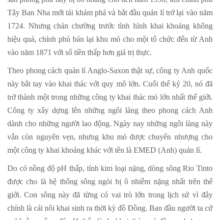
Tây Ban Nha mới tái khám phá và bắt đầu quản lí trở lại vào năm
1724. Nhưng chán chường trước tình hình khai khoáng không
hiệu quả, chính phủ bán lại khu mỏ cho một tổ chức đến từ Anh
vào năm 1871 với số tiền thấp hơn giá trị thực.
Theo phong cách quản lí Anglo-Saxon thật sự, công ty Anh quốc
này bắt tay vào khai thác với quy mô lớn. Cuối thế kỷ 20, nó đã
trở thành một trong những công ty khai thác mỏ lớn nhất thế giới.
Công ty xây dựng lên những ngôi làng theo phong cách Anh
dành cho những người lao động. Ngày nay những ngôi làng này
vẫn còn nguyên vẹn, nhưng khu mỏ được chuyển nhượng cho
một công ty khai khoáng khác với tên là EMED (Anh) quản lí.
Do có nồng độ pH thấp, tính kim loại nặng, dòng sông Rio Tinto
được cho là hệ thống sông ngòi bị ô nhiễm nặng nhất trên thế
giới. Con sông này đã từng có vai trò lớn trong lịch sử vì đây
chính là cái nôi khai sinh ra thời kỳ đồ Đồng. Ban đầu người ta cứ