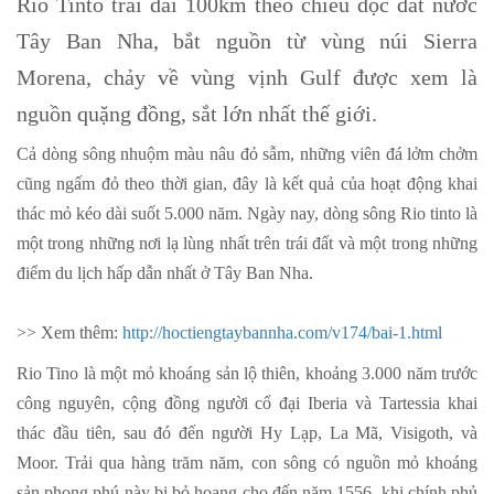
Rio Tinto trải dài 100km theo chiều dọc đất nước
Tây Ban Nha, bắt nguồn từ vùng núi Sierra
Morena, chảy về vùng vịnh Gulf được xem là
nguồn quặng đồng, sắt lớn nhất thế giới.
Cả dòng sông nhuộm màu nâu đỏ sẫm, những viên đá lởm chởm
cũng ngấm đỏ theo thời gian, đây là kết quả của hoạt động khai
thác mỏ kéo dài suốt 5.000 năm. Ngày nay, dòng sông Rio tinto là
một trong những nơi lạ lùng nhất trên trái đất và một trong những
điểm du lịch hấp dẫn nhất ở Tây Ban Nha.
>> Xem thêm:
http://hoctiengtaybannha.com/v174/bai-1.html
Rio Tino là một mỏ khoáng sản lộ thiên, khoảng 3.000 năm trước
công nguyên, cộng đồng người cổ đại Iberia và Tartessia khai
thác đầu tiên, sau đó đến người Hy Lạp, La Mã, Visigoth, và
Moor. Trải qua hàng trăm năm, con sông có nguồn mỏ khoáng
sản phong phú này bị bỏ hoang cho đến năm 1556, khi chính phủ