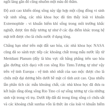
ngôi làng gần đó cũng nhuốm một màu đỏ thắm.
Độ axit cao khiến dòng sông này tập hợp một cộng đồng vi sinh
vật sinh sống, các nhà khoa học đã tìm thấy loài vi khuẩn
Extremophile - vi khuẩn hiếm khí sống trong môi trường khắc
nghiệt, được tìm thấy tương tự như ở các địa điểm khác trong hệ
mặt trời được cho là chứa nước ở dạng lỏng.
Chẳng hạn như trên mặt đất sao hỏa, các nhà khoa học NASA
cũng đã so sánh trực tiếp các khoáng chất trong mẫu nước lấy từ
Meridiani Planum (đây là khu vực rất bằng phẳng trên sao hỏa
gần đường xích đạo) với con sông Rio Tinto.Tương tự như vậy
trên vệ tinh Europa - vệ tinh nhỏ nhất của sao mộc được cho là
chứa một đại dương bên dưới bề mặt có tính axit cao. Qua nhiều
lần phân tích các mẫu khoáng chất, các nhà khoa học đã đưa ra
kết luận rằng dòng sông Rio Tino có sự sống tương tự của những
sinh vật trong vũ trụ. Dưới lớp đất đá trong lòng sông có chứa sắt
và các khoáng chất sunfua vốn là thức ăn của loài vi khuẩn hiếm