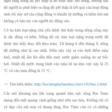
nghĩ rằng nồng độ pH thấp là do khai thác mỏ đồng, nhưng sau
đó người ta phát hiện ra rằng độ pH thấp là kết quả của hoạt động
sinh sôi nảy nở của cộng đồng vi khuẩn tự dưỡng và hiếm khí mà
không có bàn tay con người tác động vào.
Có ba kim loại nặng chủ yếu được tìm thấy trong dòng sông này
là sắt, đồng và kẽm. Nồng độ các kim loại nặng trong nước đã
được tìm thấy thay đổi theo mùa. Từ tháng 6 đến tháng 9, nồng
độ dường như là cao nhất. Điều này xảy ra vào thời điểm mùa
khô, nhiệt độ ấm lên dẫn đến mực nước giảm xuống do sự bốc
hơi. Nhiệt độ nước trung bình vào mùa hè tại khu vực này là 25
°C và vào mùa đông là 15 °C.
>> Tìm hiểu thêm:
http://hoctiengtaybannha.com/v193/bai-2.html
Các mỏ khoáng sản lớn xung quanh khu vực sông Rio Tinto
mang đến một quang cảnh giống như trên sao hỏa. Không chỉ có
vẻ đẹp của núi non và thung lũng, Rio Tinto còn có cả những