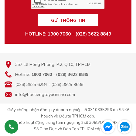
GỬI THÔNG TIN
HOTLINE: 1900 7060 - (028) 3622 8849
357 Lê Hồng Phong, P.2, Q.10, TP.HCM
Hotline:
1900 7060 - (028) 3622 8849
(028) 3925 6284 - (028) 3925 9688
info@hoctiengtaybannha.com
Giấy chứng nhận đăng ký doanh nghiệp số 0310635296 do Sở Kế
hoạch và Đầu tư TPHCM cấp.
Giấy Phép hoạt động trung tâm ngoại ngữ số 3068/QĐ-GDĐT-TC do
Sở Giáo Dục và Đào Tạo TPHCM cấp.