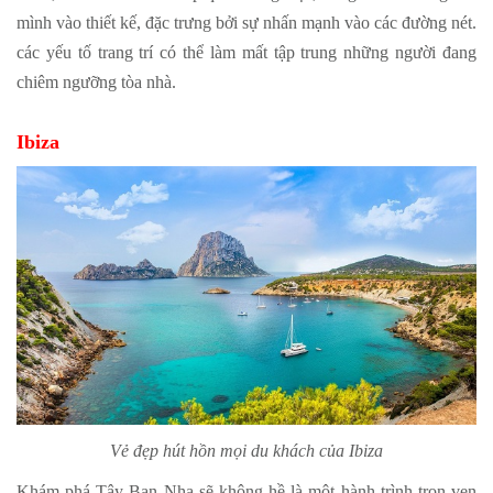
mình vào thiết kế, đặc trưng bởi sự nhấn mạnh vào các đường nét.
các yếu tố trang trí có thể làm mất tập trung những người đang
chiêm ngưỡng tòa nhà.
Ibiza
Vẻ đẹp hút hồn mọi du khách của Ibiza
Khám phá Tây Ban Nha sẽ không hề là một hành trình trọn vẹn