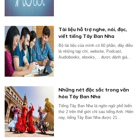
tiếng...
Tài liệu hỗ trợ nghe, nói, đọc,
viết tiếng Tây Ban Nha
Bộ tài liệu của mình có 60 phần, đây điều
là những tạp chí, website, Podcast,
Audiobooks, ebooks,... được đánh giá...
Những nét đặc sắc trong văn
hóa Tây Ban Nha
Tiếng Tây Ban Nha là ngôn ngữ phổ biến
thứ 2 trên thế giới chỉ sau tiếng Anh. Hiện
nay, tiếng Tây Ban Nha được 21...