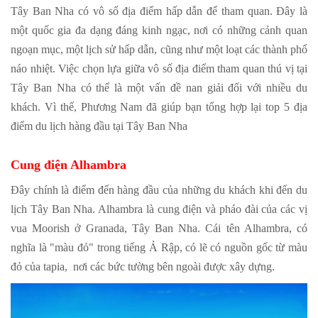
Tây Ban Nha có vô số địa điểm hấp dẫn để tham quan. Đây là
một quốc gia đa dạng đáng kinh ngạc, nơi có những cảnh quan
ngoạn mục, một lịch sử hấp dẫn, cũng như một loạt các thành phố
náo nhiệt. Việc chọn lựa giữa vô số địa điểm tham quan thú vị tại
Tây Ban Nha có thể là một vấn đề nan giải đối với nhiều du
khách. Vì thế, Phương Nam đã giúp bạn tổng hợp lại top 5 địa
điểm du lịch hàng đầu tại Tây Ban Nha
Cung điện Alhambra
Đây chính là điểm đến hàng đầu của những du khách khi đến du
lịch Tây Ban Nha. Alhambra là cung điện và pháo đài của các vị
vua Moorish ở Granada, Tây Ban Nha. Cái tên Alhambra, có
nghĩa là "màu đỏ" trong tiếng Ả Rập, có lẽ có nguồn gốc từ màu
đỏ của tapia, nơi các bức tường bên ngoài được xây dựng.