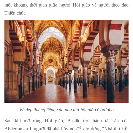
một khoảng thời gian giữa người Hồi giáo và người theo đạo
Thiên chúa.
Vẻ đẹp thiêng liêng của nhà thờ hồi giáo Córdoba
Sau khi mở rộng Hồi giáo, Basilic trở thành tài sản của
Abderraman I, người đã phá hủy nó để xây dựng "Nhà thờ Hồi