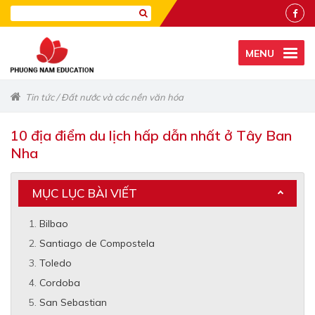
MENU
Tin tức
/
Đất nước và các nền văn hóa
10 địa điểm du lịch hấp dẫn nhất ở Tây Ban
Nha
MỤC LỤC BÀI VIẾT
Bilbao
Santiago de Compostela
Toledo
Cordoba
San Sebastian